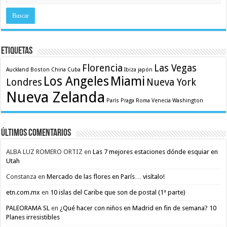
Etiquetas
Florencia
Las Vegas
Auckland
Boston
China
Cuba
Ibiza
japón
Los Angeles
Miami
Londres
Nueva York
Nueva Zelanda
París
Praga
Roma
Venecia
Washington
Últimos comentarios
ALBA LUZ ROMERO ORTIZ
en
Las 7 mejores estaciones dónde esquiar en
Utah
Constanza
en
Mercado de las flores en París… visítalo!
etn.com.mx
en
10 islas del Caribe que son de postal (1ª parte)
PALEORAMA SL
en
¿Qué hacer con niños en Madrid en fin de semana? 10
Planes irresistibles