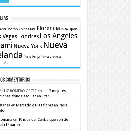
etas
Florencia
land
Boston
China
Cuba
Ibiza
japón
Los Angeles
s Vegas
Londres
Nueva
iami
Nueva York
elanda
París
Praga
Roma
Venecia
ington
mos comentarios
A LUZ ROMERO ORTIZ
en
Las 7 mejores
ciones dónde esquiar en Utah
stanza
en
Mercado de las flores en París…
alo!
.com.mx
en
10 islas del Caribe que son de
al (1ª parte)