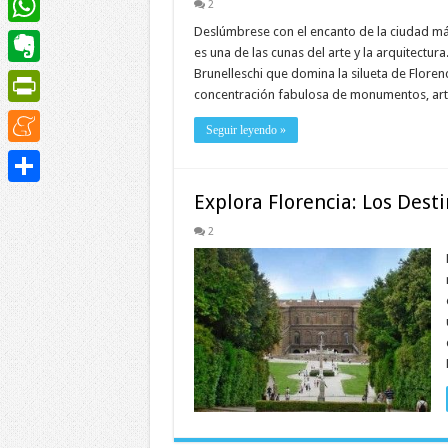
2
Deslúmbrese con el encanto de la ciudad más
WhatsApp
es una de las cunas del arte y la arquitectu
Brunelleschi que domina la silueta de Floren
Evernote
concentración fabulosa de monumentos, ar
PrintFriendly
Seguir leyendo »
Meneame
Compartir
Explora Florencia: Los Dest
2