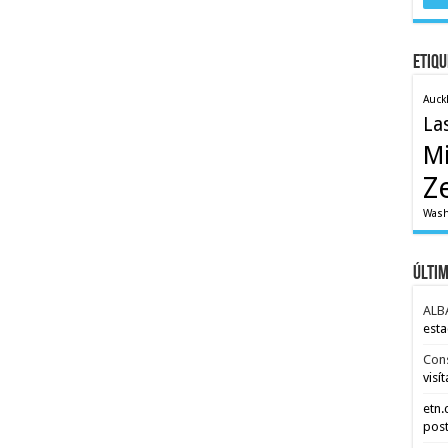
Etiqu
Auck
La
M
Z
Wash
Últi
ALB
esta
Con
visít
etn
post