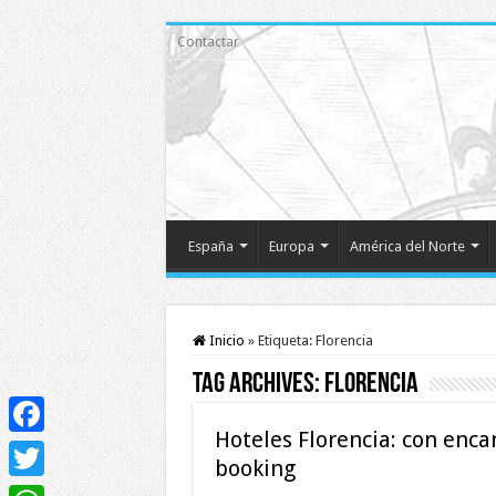
Contactar
España
Europa
América del Norte
Inicio
»
Etiqueta:
Florencia
Tag Archives:
Florencia
Hoteles Florencia: con enc
Facebook
booking
Twitter