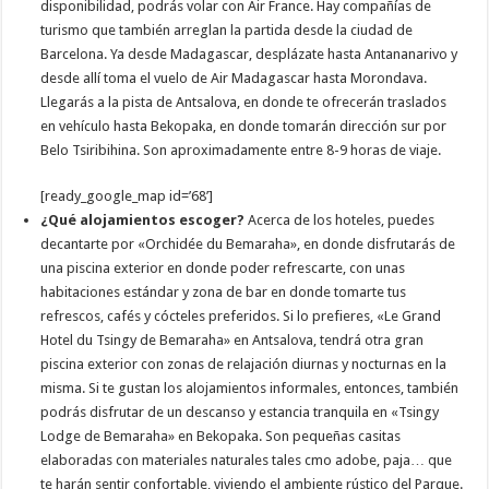
disponibilidad, podrás volar con Air France. Hay compañías de
turismo que también arreglan la partida desde la ciudad de
Barcelona. Ya desde Madagascar, desplázate hasta Antananarivo y
desde allí toma el vuelo de Air Madagascar hasta Morondava.
Llegarás a la pista de Antsalova, en donde te ofrecerán traslados
en vehículo hasta Bekopaka, en donde tomarán dirección sur por
Belo Tsiribihina. Son aproximadamente entre 8-9 horas de viaje.
[ready_google_map id=’68’]
¿Qué alojamientos escoger?
Acerca de los hoteles, puedes
decantarte por «Orchidée du Bemaraha», en donde disfrutarás de
una piscina exterior en donde poder refrescarte, con unas
habitaciones estándar y zona de bar en donde tomarte tus
refrescos, cafés y cócteles preferidos. Si lo prefieres, «Le Grand
Hotel du Tsingy de Bemaraha» en Antsalova, tendrá otra gran
piscina exterior con zonas de relajación diurnas y nocturnas en la
misma. Si te gustan los alojamientos informales, entonces, también
podrás disfrutar de un descanso y estancia tranquila en «Tsingy
Lodge de Bemaraha» en Bekopaka. Son pequeñas casitas
elaboradas con materiales naturales tales cmo adobe, paja… que
te harán sentir confortable, viviendo el ambiente rústico del Parque.