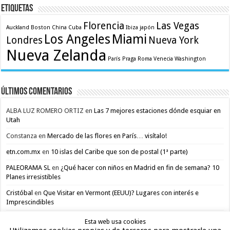
Etiquetas
Florencia
Las Vegas
Auckland
Boston
China
Cuba
Ibiza
japón
Los Angeles
Miami
Londres
Nueva York
Nueva Zelanda
París
Praga
Roma
Venecia
Washington
Últimos comentarios
ALBA LUZ ROMERO ORTIZ
en
Las 7 mejores estaciones dónde esquiar en
Utah
Constanza
en
Mercado de las flores en París… visítalo!
etn.com.mx
en
10 islas del Caribe que son de postal (1ª parte)
PALEORAMA SL
en
¿Qué hacer con niños en Madrid en fin de semana? 10
Planes irresistibles
Cristóbal
en
Que Visitar en Vermont (EEUU)? Lugares con interés e
Imprescindibles
Esta web usa cookies