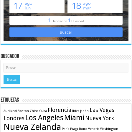
Buscador
Etiquetas
Florencia
Las Vegas
Auckland
Boston
China
Cuba
Ibiza
japón
Los Angeles
Miami
Londres
Nueva York
Nueva Zelanda
París
Praga
Roma
Venecia
Washington