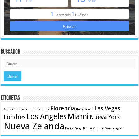
Buscador
Etiquetas
Florencia
Las Vegas
Auckland
Boston
China
Cuba
Ibiza
japón
Los Angeles
Miami
Londres
Nueva York
Nueva Zelanda
París
Praga
Roma
Venecia
Washington