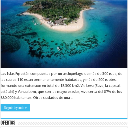
Las Islas Fiji están compuestas por un archipiélago de más de 300 islas, de
las cuales 110 están permanentemente habitadas, y más de 500 islotes,
formando una extensión en total de 18.300 km2. Viti Levu (Suva, la capital,
está ahí) y Vanua Levu, que son las mayores islas, vive cerca del 87% de los
880.000 habitantes. Otras ciudades de una …
Seguir leyendo »
Ofertas