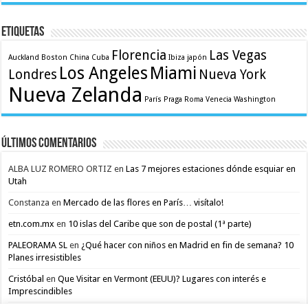
Etiquetas
Florencia
Las Vegas
Auckland
Boston
China
Cuba
Ibiza
japón
Los Angeles
Miami
Londres
Nueva York
Nueva Zelanda
París
Praga
Roma
Venecia
Washington
Últimos comentarios
ALBA LUZ ROMERO ORTIZ
en
Las 7 mejores estaciones dónde esquiar en
Utah
Constanza
en
Mercado de las flores en París… visítalo!
etn.com.mx
en
10 islas del Caribe que son de postal (1ª parte)
PALEORAMA SL
en
¿Qué hacer con niños en Madrid en fin de semana? 10
Planes irresistibles
Cristóbal
en
Que Visitar en Vermont (EEUU)? Lugares con interés e
Imprescindibles