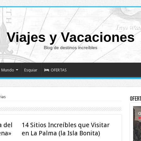
Viajes y Vacaciones
Blog de destinos increíbles
Mundo
Esquiar
OFERTAS
ias
Ofer
a del
14 Sitios Increíbles que Visitar
ena»
en La Palma (la Isla Bonita)