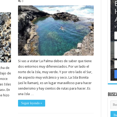
0
Si vas a visitar La Palma debes de saber que tiene
dos entornos muy diferenciados. Por un lado el
cha de
norte de la Isla, muy verde. Y por otro lado el Sur,
 Bajo de
de aspecto muy volcánico y seco. La Isla Bonita
onoce
(así le llaman), es un lugar maravilloso para hacer
as Islas
senderismo y hay cientos de rutas para hacer. Es
as». En
una Isla …
Busc
se hizo
Seguir leyendo »