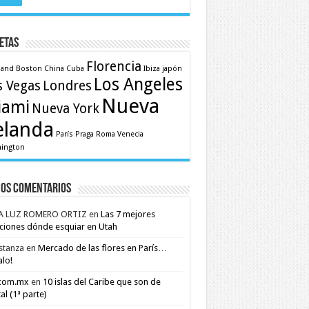
etas
Florencia
land
Boston
China
Cuba
Ibiza
japón
Los Angeles
s Vegas
Londres
Nueva
iami
Nueva York
elanda
París
Praga
Roma
Venecia
ington
mos comentarios
A LUZ ROMERO ORTIZ
en
Las 7 mejores
ciones dónde esquiar en Utah
stanza
en
Mercado de las flores en París…
alo!
.com.mx
en
10 islas del Caribe que son de
al (1ª parte)