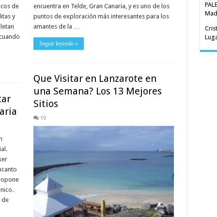
PAL
encuentra en Telde, Gran Canaria, y es uno de los
icos de
Madr
puntos de exploración más interesantes para los
itas y
amantes de la …
letan
Cris
 cuando
Luga
Seguir leyendo »
Que Visitar en Lanzarote en
una Semana? Los 13 Mejores
tar
Sitios
aria
10
n
al.
ser
ncanto
propone
único.
 de