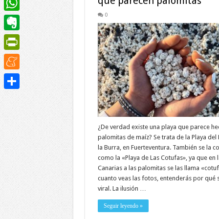
que parecen palomitas
0
WhatsApp
Evernote
PrintFriendly
Meneame
Compartir
¿De verdad existe una playa que parece he
palomitas de maíz? Se trata de la Playa del
la Burra, en Fuerteventura. También se la c
como la «Playa de Las Cotufas», ya que en l
Canarias a las palomitas se las llama «cotuf
cuanto veas las fotos, entenderás por qué 
viral. La ilusión …
Seguir leyendo »