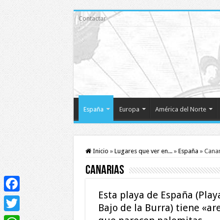
Contactar
España
Europa
América del Norte
Inicio
»
Lugares que ver en...
»
España
»
Canar
Canarias
Esta playa de España (Play
Facebook
Bajo de la Burra) tiene «ar
Twitter