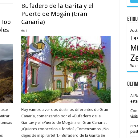
Bufadero de la Garita y el
Puerto de Mogán (Gran
Etiqu
 Top
Canaria)
les
Auck
1
La
M
Z
Wash
Últi
ALB
esta
Hoy vamos a ver dos destinos diferentes de Gran
raste
Con
Canaria, comenzando por el «Bufadero de la
ontrar
visít
Garita» y el «Puerto de Mogán» en Gran Canaria.
xtensas
etn
¿Quieres conocerlos a fondo? ¡Comenzamos! ¡No
post
dejes de inspirarte! 1.- Bufadero de la Garita Se
es