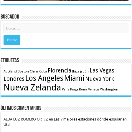
Buscador
Etiquetas
Florencia
Las Vegas
Auckland
Boston
China
Cuba
Ibiza
japón
Los Angeles
Miami
Londres
Nueva York
Nueva Zelanda
París
Praga
Roma
Venecia
Washington
Últimos comentarios
ALBA LUZ ROMERO ORTIZ
en
Las 7 mejores estaciones dónde esquiar en
Utah