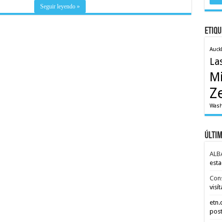
Seguir leyendo »
Etiqu
Auck
La
M
Z
Wash
Últi
ALB
esta
Con
visít
etn
post