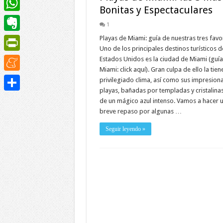
Bonitas y Espectaculares
WhatsApp
1
Playas de Miami: guía de nuestras tres favo
Evernote
Uno de los principales destinos turísticos d
PrintFriendly
Estados Unidos es la ciudad de Miami (guía
Miami: click aquí). Gran culpa de ello la tien
Meneame
privilegiado clima, así como sus impresion
playas, bañadas por templadas y cristalina
Compartir
de un mágico azul intenso. Vamos a hacer 
breve repaso por algunas …
Seguir leyendo »