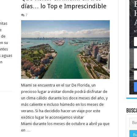
días… lo Top e Imprescindible
7
ritas
e
 de
en su
antes
s aguas
un
Miami se encuentra en el sur De Florida, un
precioso lugar a visitar donde podrá disfrutar de
un clima cálido durante los doce meses del año, y
más caliente e incluso húmedo en los meses de
Busc
verano. Si ha decidido hacer un viaje por este
exótico lugar le aconsejamos visitar
Miami durante los meses de octubre a abril ya que
en …