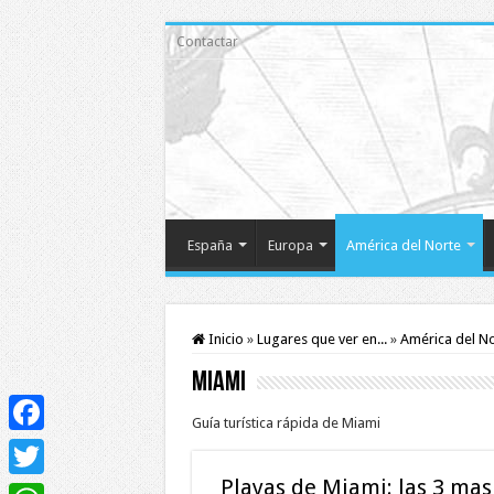
Contactar
España
Europa
América del Norte
Inicio
»
Lugares que ver en...
»
América del N
Miami
Guía turística rápida de Miami
Facebook
Playas de Miami: las 3 mas
Twitter