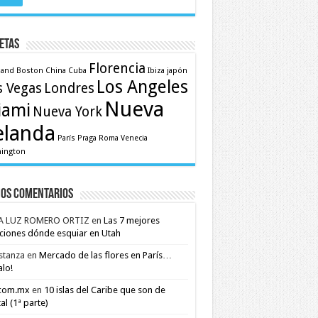
etas
Florencia
land
Boston
China
Cuba
Ibiza
japón
Los Angeles
s Vegas
Londres
Nueva
iami
Nueva York
elanda
París
Praga
Roma
Venecia
ington
mos comentarios
A LUZ ROMERO ORTIZ
en
Las 7 mejores
ciones dónde esquiar en Utah
stanza
en
Mercado de las flores en París…
alo!
.com.mx
en
10 islas del Caribe que son de
al (1ª parte)