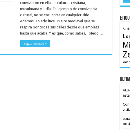
convivieron en ella las culturas cristiana,
musulmana y judía. Tal ejemplo de convivencia
cultural, no se encuentra en cualquier sitio.
Etiqu
Además, Toledo luce un aire medieval que se
respira por todas sus calles desde que empieza
Auck
hasta que acaba. Y es que, como sabes, Toledo …
La
M
Seguir leyendo »
Z
Wash
Últi
ALB
esta
Con
visít
etn
post