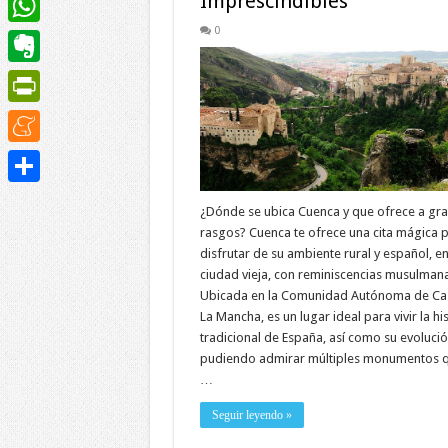
Imprescindibles
0
WhatsApp
Evernote
PrintFriendly
Meneame
Compartir
¿Dónde se ubica Cuenca y que ofrece a gr
rasgos? Cuenca te ofrece una cita mágica 
disfrutar de su ambiente rural y español, en
ciudad vieja, con reminiscencias musulmana
Ubicada en la Comunidad Autónoma de Cast
La Mancha, es un lugar ideal para vivir la hi
tradicional de España, así como su evoluci
pudiendo admirar múltiples monumentos q
…
Seguir leyendo »