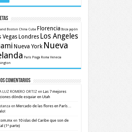
etas
Florencia
land
Boston
China
Cuba
Ibiza
japón
Los Angeles
s Vegas
Londres
Nueva
iami
Nueva York
elanda
París
Praga
Roma
Venecia
ington
mos comentarios
A LUZ ROMERO ORTIZ
en
Las 7 mejores
ciones dónde esquiar en Utah
stanza
en
Mercado de las flores en París…
alo!
.com.mx
en
10 islas del Caribe que son de
al (1ª parte)