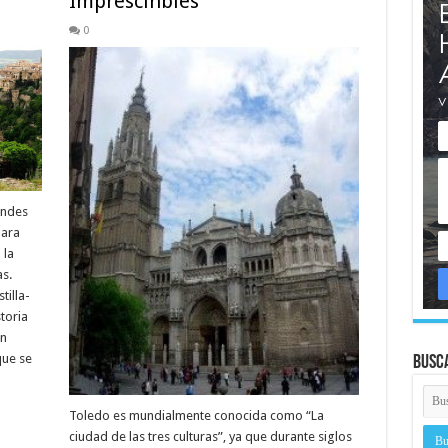
Imprescinbles
0
andes
para
 la
s.
illa-
storia
ón
ue se
Busc
Toledo es mundialmente conocida como “La
ciudad de las tres culturas”, ya que durante siglos