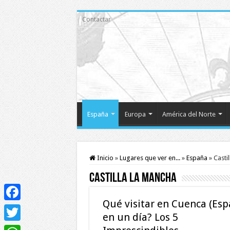
Contactar
España
Europa
América del Norte
Inicio
»
Lugares que ver en...
»
España
»
Casti
Castilla La Mancha
Qué visitar en Cuenca (Esp
Facebook
en un día? Los 5
Twitter