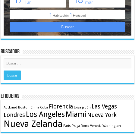
Buscador
Etiquetas
Florencia
Las Vegas
Auckland
Boston
China
Cuba
Ibiza
japón
Los Angeles
Miami
Londres
Nueva York
Nueva Zelanda
París
Praga
Roma
Venecia
Washington