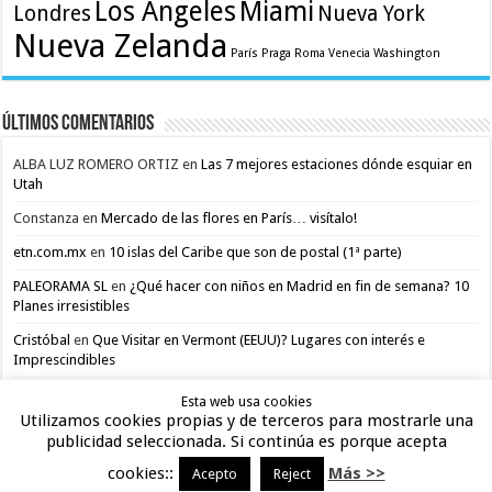
Los Angeles
Miami
Londres
Nueva York
Nueva Zelanda
París
Praga
Roma
Venecia
Washington
Últimos comentarios
ALBA LUZ ROMERO ORTIZ
en
Las 7 mejores estaciones dónde esquiar en
Utah
Constanza
en
Mercado de las flores en París… visítalo!
etn.com.mx
en
10 islas del Caribe que son de postal (1ª parte)
PALEORAMA SL
en
¿Qué hacer con niños en Madrid en fin de semana? 10
Planes irresistibles
Cristóbal
en
Que Visitar en Vermont (EEUU)? Lugares con interés e
Imprescindibles
Esta web usa cookies
Utilizamos cookies propias y de terceros para mostrarle una
publicidad seleccionada. Si continúa es porque acepta
cookies::
Más >>
Acepto
Reject
Cookies