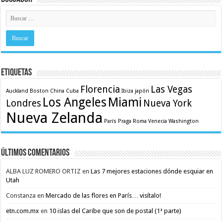
Etiquetas
Florencia
Las Vegas
Auckland
Boston
China
Cuba
Ibiza
japón
Los Angeles
Miami
Londres
Nueva York
Nueva Zelanda
París
Praga
Roma
Venecia
Washington
Últimos comentarios
ALBA LUZ ROMERO ORTIZ
en
Las 7 mejores estaciones dónde esquiar en
Utah
Constanza
en
Mercado de las flores en París… visítalo!
etn.com.mx
en
10 islas del Caribe que son de postal (1ª parte)