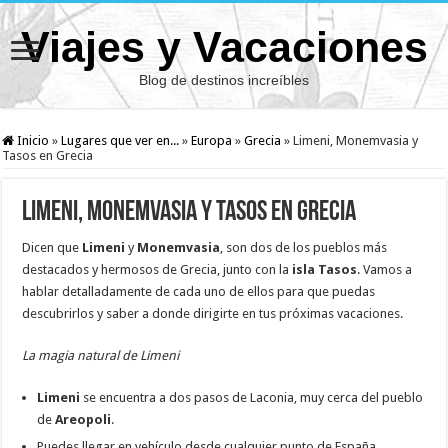
Viajes y Vacaciones
Blog de destinos increíbles
Inicio
»
Lugares que ver en...
»
Europa
»
Grecia
»
Limeni, Monemvasia y
Tasos en Grecia
Limeni, Monemvasia y Tasos en Grecia
Dicen que
Limeni
y
Monemvasia
, son dos de los pueblos más
destacados y hermosos de Grecia, junto con la
isla Tasos
. Vamos a
hablar detalladamente de cada uno de ellos para que puedas
descubrirlos y saber a donde dirigirte en tus próximas vacaciones.
La magia natural de Limeni
Limeni
se encuentra a dos pasos de Laconia, muy cerca del pueblo
de
Areopoli
.
Puedes llegar en vehículo desde cualquier punto de España