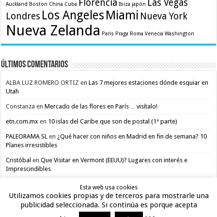
Florencia
Las Vegas
Auckland
Boston
China
Cuba
Ibiza
japón
Los Angeles
Miami
Londres
Nueva York
Nueva Zelanda
París
Praga
Roma
Venecia
Washington
Últimos comentarios
ALBA LUZ ROMERO ORTIZ
en
Las 7 mejores estaciones dónde esquiar en
Utah
Constanza
en
Mercado de las flores en París… visítalo!
etn.com.mx
en
10 islas del Caribe que son de postal (1ª parte)
PALEORAMA SL
en
¿Qué hacer con niños en Madrid en fin de semana? 10
Planes irresistibles
Cristóbal
en
Que Visitar en Vermont (EEUU)? Lugares con interés e
Imprescindibles
Esta web usa cookies
Utilizamos cookies propias y de terceros para mostrarle una
publicidad seleccionada. Si continúa es porque acepta