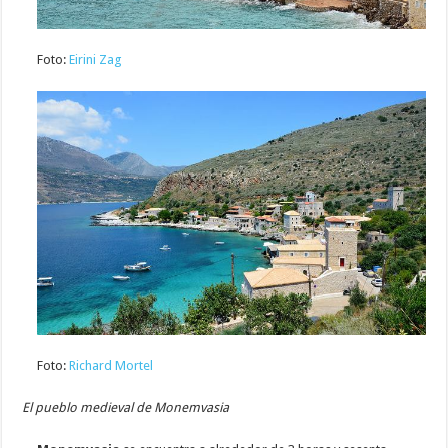
Foto:
Eirini Zag
Foto:
Richard Mortel
El pueblo medieval de Monemvasia