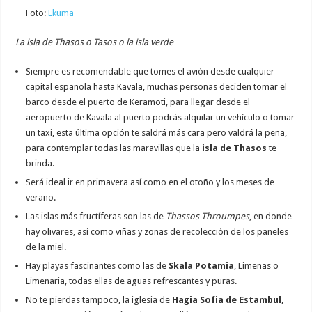
Foto:
Ekuma
La isla de Thasos o Tasos o la isla verde
Siempre es recomendable que tomes el avión desde cualquier
capital española hasta Kavala, muchas personas deciden tomar el
barco desde el puerto de Keramoti, para llegar desde el
aeropuerto de Kavala al puerto podrás alquilar un vehículo o tomar
un taxi, esta última opción te saldrá más cara pero valdrá la pena,
para contemplar todas las maravillas que la
isla de Thasos
te
brinda.
Será ideal ir en primavera así como en el otoño y los meses de
verano.
Las islas más fructíferas son las de
Thassos Throumpes
, en donde
hay olivares, así como viñas y zonas de recolección de los paneles
de la miel.
Hay playas fascinantes como las de
Skala Potamia
, Limenas o
Limenaria, todas ellas de aguas refrescantes y puras.
No te pierdas tampoco, la iglesia de
Hagia Sofia de Estambul
,