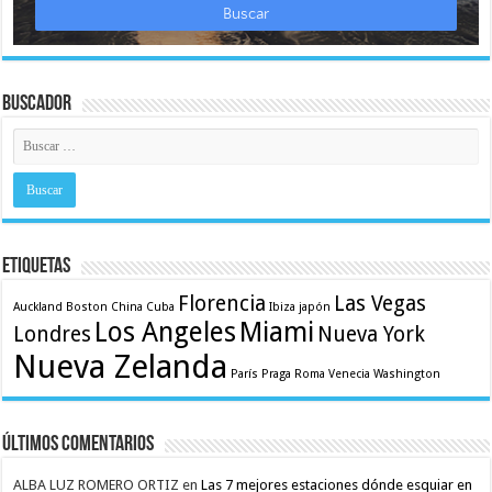
Buscador
Etiquetas
Florencia
Las Vegas
Auckland
Boston
China
Cuba
Ibiza
japón
Los Angeles
Miami
Londres
Nueva York
Nueva Zelanda
París
Praga
Roma
Venecia
Washington
Últimos comentarios
ALBA LUZ ROMERO ORTIZ
en
Las 7 mejores estaciones dónde esquiar en