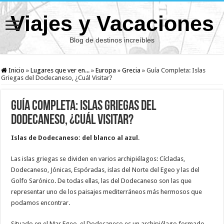
Viajes y Vacaciones
Blog de destinos increíbles
Inicio
»
Lugares que ver en...
»
Europa
»
Grecia
»
Guía Completa: Islas
Griegas del Dodecaneso, ¿Cuál Visitar?
Guía Completa: Islas Griegas del
Dodecaneso, ¿Cuál Visitar?
Islas de Dodecaneso: del blanco al azul
.
Las islas griegas se dividen en varios archipiélagos: Cícladas,
Dodecaneso, Jónicas, Espóradas, islas del Norte del Egeo y las del
Golfo Sarónico. De todas ellas, las del Dodecaneso son las que
representar uno de los paisajes mediterráneos más hermosos que
podamos encontrar.
Situado en el Mar Egeo, el Dodecaneso es un archipiélago formado