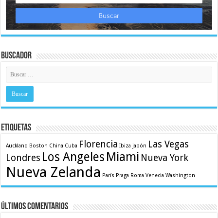
Buscador
Etiquetas
Florencia
Las Vegas
Auckland
Boston
China
Cuba
Ibiza
japón
Los Angeles
Miami
Londres
Nueva York
Nueva Zelanda
París
Praga
Roma
Venecia
Washington
Últimos comentarios