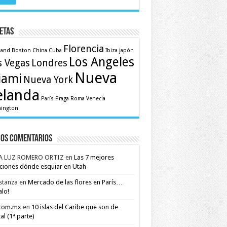
etas
Florencia
land
Boston
China
Cuba
Ibiza
japón
Los Angeles
s Vegas
Londres
Nueva
iami
Nueva York
elanda
París
Praga
Roma
Venecia
ington
mos comentarios
A LUZ ROMERO ORTIZ
en
Las 7 mejores
ciones dónde esquiar en Utah
stanza
en
Mercado de las flores en París…
alo!
.com.mx
en
10 islas del Caribe que son de
al (1ª parte)