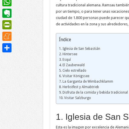
cultura tradicional alemana. Ramsau también
WhatsApp
por un tiempo, o para tener unas vacaciones
ciudad de 1.800 personas puede parecer que
Evernote
de actividades en la zona y sus alrededores
PrintFriendly
Índice
Meneame
1. Iglesia de San Sebastián
2. Hintersee
Compartir
3. Esquí
4. El Zauberwald
5. Cielo estrellado
6. Visitar Königssee
7. La Garganta de Wimbachklamm
8. Herbstfest y Almabtrieb
9. Disfruta de la comida y bebida tradiciona
10. Visitar Salzburgo
1. Iglesia de San 
Esta es la imagen por excelencia de Alemania, 