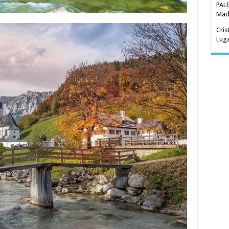
PAL
Madr
Cris
Luga