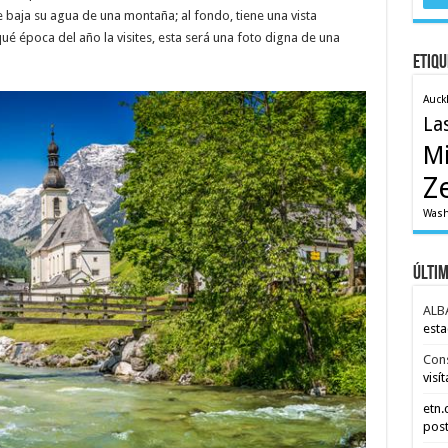
 baja su agua de una montaña; al fondo, tiene una vista
é época del año la visites, esta será una foto digna de una
Etiqu
Auck
La
M
Z
Wash
Últi
ALB
esta
Con
visít
etn
post