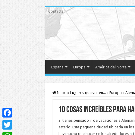
Contactar
España
Europa
América del Norte
Inicio
»
Lugares que ver en...
»
Europa
»
Alem
10 cosas increíbles para h
Si tienes pensado ir de vacaciones a Alema
Facebook
estarlo! Esta pequeña ciudad ubicada en los 
hay mucho que hacer en los alrededores si te 
Twitter