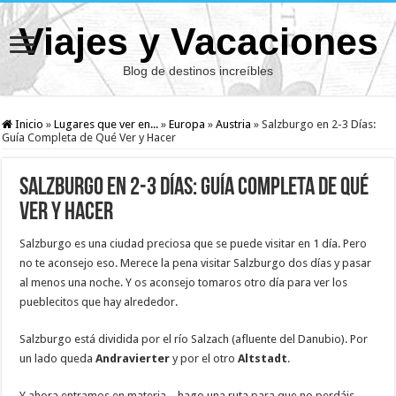
Viajes y Vacaciones
Blog de destinos increíbles
Inicio
»
Lugares que ver en...
»
Europa
»
Austria
»
Salzburgo en 2-3 Días:
Guía Completa de Qué Ver y Hacer
Salzburgo en 2-3 Días: Guía Completa de Qué
Ver y Hacer
Salzburgo es una ciudad preciosa que se puede visitar en 1 día. Pero
no te aconsejo eso. Merece la pena visitar Salzburgo dos días y pasar
al menos una noche. Y os aconsejo tomaros otro día para ver los
pueblecitos que hay alrededor.
Salzburgo está dividida por el río Salzach (afluente del Danubio). Por
un lado queda
Andravierter
y por el otro
Altstadt
.
Y ahora entramos en materia…hago una ruta para que no perdáis