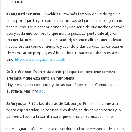
austriaca.
1) Augustiner Brau.
El «chiringuito» más famoso de Salzburgo. Se
entra por el jardín y se come en las mesas del jardín siempre y cuando
hace bueno. Es un asador donde hay una serie de puestecitos de todo
tipo y cada uno compra lo que más le gusta. La gente sale al jardín
(recuerda un poco el Retiro de Madrid) y comen allí. Te puedes levar
hast tu propia comida, siempre y cuando pidas cerveza. La cerveza es
de elaboración propia y está buenísima. El bacon adobado está de
cine.
http://www.augustinerbier.at/
2) Die Weisse.
Es un restaurante pub que también tiene cerveza
artesanal y que está también muy buena.
Hay mesas para compartir y pocas para 2 personas. Comida típica
austriaca. Mas info
aquí
.
3) Angusta.
Está a las afueras de Salzburgo. Ponen una carne a la
brasa espectacular. Te cocinan el chuletón, te sirven unos cortes y lo
vuelven a llevar a la parrilla pare que siempre lo comas caliente.
Pide la guarnición de la casa de verduras. El postre especial de la casa,