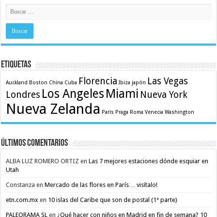
Etiquetas
Florencia
Las Vegas
Auckland
Boston
China
Cuba
Ibiza
japón
Los Angeles
Miami
Londres
Nueva York
Nueva Zelanda
París
Praga
Roma
Venecia
Washington
Últimos comentarios
ALBA LUZ ROMERO ORTIZ
en
Las 7 mejores estaciones dónde esquiar en
Utah
Constanza
en
Mercado de las flores en París… visítalo!
etn.com.mx
en
10 islas del Caribe que son de postal (1ª parte)
PALEORAMA SL
en
¿Qué hacer con niños en Madrid en fin de semana? 10