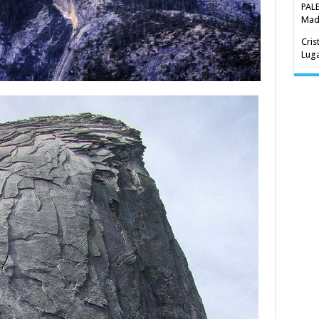
PAL
Madr
Cris
Luga