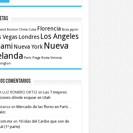
etas
Florencia
land
Boston
China
Cuba
Ibiza
japón
Los Angeles
s Vegas
Londres
Nueva
iami
Nueva York
elanda
París
Praga
Roma
Venecia
ington
mos comentarios
A LUZ ROMERO ORTIZ
en
Las 7 mejores
ciones dónde esquiar en Utah
stanza
en
Mercado de las flores en París…
alo!
.com.mx
en
10 islas del Caribe que son de
al (1ª parte)