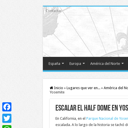
Contactar
España
Europa
América del Norte
Inicio
»
Lugares que ver en...
»
América del N
Yosemite
Escalar el Half Dome en Yo
Facebook
En California, en el
Parque Nacional de Yose
escalada. A lo largo de la historia se tachó
Twitter