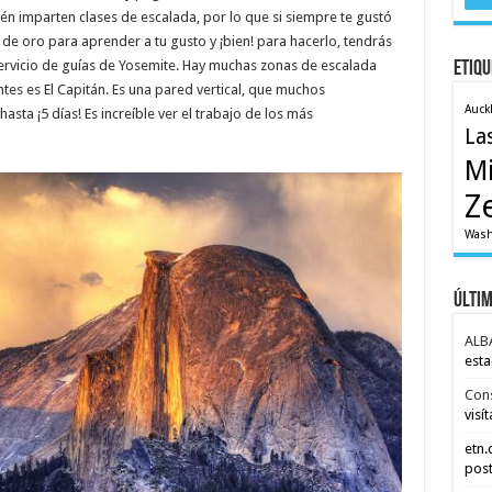
n imparten clases de escalada, por lo que si siempre te gustó
de oro para aprender a tu gusto y ¡bien! para hacerlo, tendrás
servicio de guías de Yosemite. Hay muchas zonas de escalada
Etiqu
tes es El Capitán. Es una pared vertical, que muchos
Auck
asta ¡5 días! Es increíble ver el trabajo de los más
La
M
Z
Wash
Últi
ALB
esta
Con
visít
etn
post