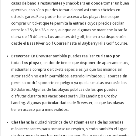
casas de baño a restaurantes y snack-bars en donde tomar un buen
aperitivo, eso sí no puedes tomar alcohol así como cócteles en
estos lugares. Para poder tener acceso a las playas tienes que
comprar un ticket que te permita la entrada cuyos precios oscilan
entre los 35 y los 38 euros, aunque en algunas se mantiene la tarifa
diaria de 15 dólares. Los amantes del golf, tienen a su disposición
desde el Bass River Golf Course hasta el Bayberry Hills Golf Course.
Brewster
: En Brewster también puedes realizar
turismo por
todas
las playas
, en donde tienes que disponer de aparcamientos,
mediante la compra de tickets especiales, ya que los mismos sin
autorización no están permitidos, estando limitados. Si aparcas sin
permiso podrás ponerte en peligro ya que las multas oscilarán los
30 dólares. Algunas de las playas públicas de las que puedes
disfrutar durante tus vacaciones serán Ellis Landing o Crosby
Landing. Algunas particularidades de Brewster, es que las playas
tienen acceso para minusválidos.
Chatham
: la ciudad histórica de Chatham es una de las paradas
más interesantes para tomarse un respiro, siendo también el lugar
de descanso de muchas embarcaciones. No te pierdas su ambiente