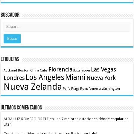
Buscador
Etiquetas
Florencia
Las Vegas
Auckland
Boston
China
Cuba
Ibiza
japón
Los Angeles
Miami
Londres
Nueva York
Nueva Zelanda
París
Praga
Roma
Venecia
Washington
Últimos comentarios
ALBA LUZ ROMERO ORTIZ
en
Las 7 mejores estaciones dónde esquiar en
Utah
Constanza
en
Mercado de las flores en París… visítalo!