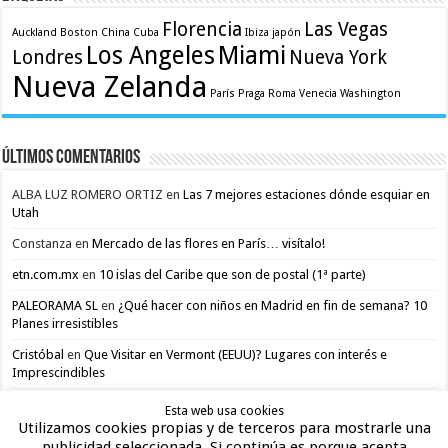
Florencia
Las Vegas
Auckland
Boston
China
Cuba
Ibiza
japón
Los Angeles
Miami
Londres
Nueva York
Nueva Zelanda
París
Praga
Roma
Venecia
Washington
Últimos comentarios
ALBA LUZ ROMERO ORTIZ
en
Las 7 mejores estaciones dónde esquiar en
Utah
Constanza
en
Mercado de las flores en París… visítalo!
etn.com.mx
en
10 islas del Caribe que son de postal (1ª parte)
PALEORAMA SL
en
¿Qué hacer con niños en Madrid en fin de semana? 10
Planes irresistibles
Cristóbal
en
Que Visitar en Vermont (EEUU)? Lugares con interés e
Imprescindibles
Esta web usa cookies
Utilizamos cookies propias y de terceros para mostrarle una
publicidad seleccionada. Si continúa es porque acepta