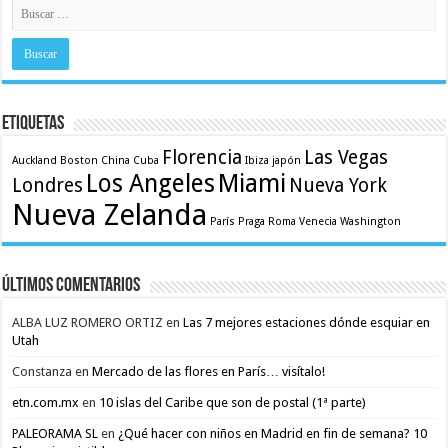
Etiquetas
Florencia
Las Vegas
Auckland
Boston
China
Cuba
Ibiza
japón
Los Angeles
Miami
Londres
Nueva York
Nueva Zelanda
París
Praga
Roma
Venecia
Washington
Últimos comentarios
ALBA LUZ ROMERO ORTIZ
en
Las 7 mejores estaciones dónde esquiar en
Utah
Constanza
en
Mercado de las flores en París… visítalo!
etn.com.mx
en
10 islas del Caribe que son de postal (1ª parte)
PALEORAMA SL
en
¿Qué hacer con niños en Madrid en fin de semana? 10