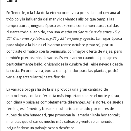
Clima
En Tenerife, o la Isla de la eterna primavera por su latitud cercana al
trópico y la influencia del mar y los vientos alisios que templa las
temperaturas, ninguna época es extrema con temperaturas cálidas
durante todo el año de, con una
media en Santa Cruz de entre 15 y
21º C en enero y febrero, y 21 y 25º en julio y agosto
. La mejor época
para viajar a la isla es el invierno (entre octubre y marzo), por su
contraste climático con la península, con mayor oferta de viajes, pero
también precios más elevados. Es en invierno cuando el paisaje es
particularmente bello, divisándose la cumbre del Teide nevada desde
la costa. En primavera, época de esplendor para las plantas, podrá
ver el espectacular tajinaste florido.
La variada orografía de la isla provoca una gran cantidad de
microclimas, con la diferencia más importante entre el norte y el sur,
con clima y paisajes completamente diferentes. Así el norte, de suelos
fértiles, es húmedo y boscoso, cubierto a menudo por mares de
nubes de alta humedad, que provocan la llamada “lluvia horizontal”;
mientras que el sur es mucho más soleado y ventoso a menudo,
originándose un paisaje ocre y desértico.