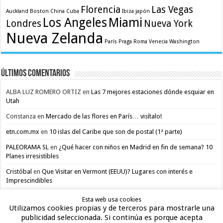
Florencia
Las Vegas
Auckland
Boston
China
Cuba
Ibiza
japón
Los Angeles
Miami
Londres
Nueva York
Nueva Zelanda
París
Praga
Roma
Venecia
Washington
Últimos comentarios
ALBA LUZ ROMERO ORTIZ
en
Las 7 mejores estaciones dónde esquiar en
Utah
Constanza
en
Mercado de las flores en París… visítalo!
etn.com.mx
en
10 islas del Caribe que son de postal (1ª parte)
PALEORAMA SL
en
¿Qué hacer con niños en Madrid en fin de semana? 10
Planes irresistibles
Cristóbal
en
Que Visitar en Vermont (EEUU)? Lugares con interés e
Imprescindibles
Esta web usa cookies
Utilizamos cookies propias y de terceros para mostrarle una
publicidad seleccionada. Si continúa es porque acepta