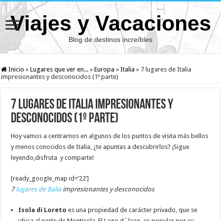
Viajes y Vacaciones
Blog de destinos increíbles
Inicio
»
Lugares que ver en...
»
Europa
»
Italia
»
7 lugares de Italia
impresionantes y desconocidos (1º parte)
7 lugares de Italia impresionantes y
desconocidos (1º parte)
Hoy vamos a centrarnos en algunos de los puntos de visita más bellos
y menos conocidos de Italia, ¿te apuntas a descubrirlos? ¡Sigue
leyendo,disfruta y comparte!
[ready_google_map id=’22’]
7
lugares de Italia
impresionantes y desconocidos
Isola di Loreto
es una propiedad de carácter privado, que se
ubica al norte de Montisola. El Lago d´Iseo, es popular por su