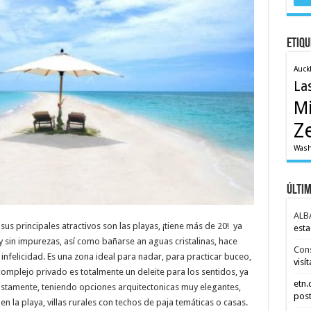
Etiqu
Auck
La
M
Z
Wash
Últi
ALB
us principales atractivos son las playas, ¡tiene más de 20! ya
esta
 sin impurezas, así como bañarse an aguas cristalinas, hace
Con
infelicidad. Es una zona ideal para nadar, para practicar buceo,
visít
complejo privado es totalmente un deleite para los sentidos, ya
etn
ustamente, teniendo opciones arquitectonicas muy elegantes,
post
n la playa, villas rurales con techos de paja temáticas o casas.