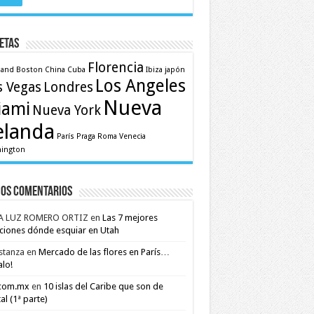
etas
Florencia
land
Boston
China
Cuba
Ibiza
japón
Los Angeles
s Vegas
Londres
Nueva
iami
Nueva York
elanda
París
Praga
Roma
Venecia
ington
mos comentarios
A LUZ ROMERO ORTIZ
en
Las 7 mejores
ciones dónde esquiar en Utah
stanza
en
Mercado de las flores en París…
alo!
.com.mx
en
10 islas del Caribe que son de
al (1ª parte)