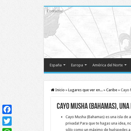
Contactar
España
Europa
América del Norte
Inicio
»
Lugares que ver en...
»
Caribe
»
Cayo 
Cayo Musha (Bahamas), una d
Cayo Musha (Bahamas) es una isla de a
Facebook
privada! Para que te hagas una idea, no
sólo como un máximo de huéspedes a un
Twitter