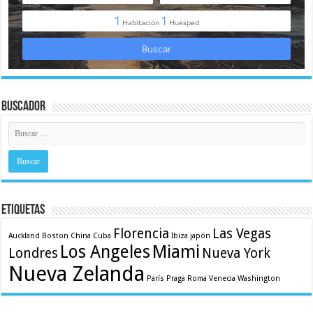
Buscador
Etiquetas
Florencia
Las Vegas
Auckland
Boston
China
Cuba
Ibiza
japón
Los Angeles
Miami
Londres
Nueva York
Nueva Zelanda
París
Praga
Roma
Venecia
Washington