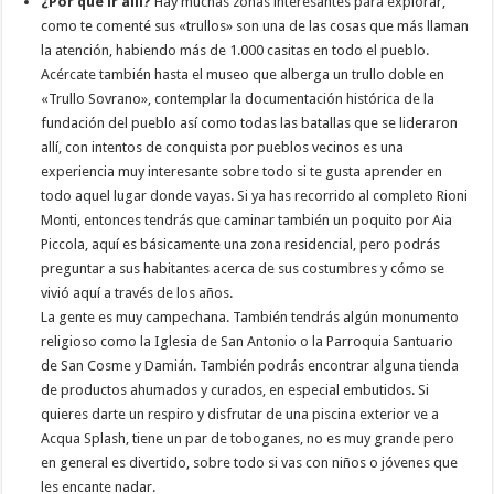
¿Por qué ir allí?
Hay muchas zonas interesantes para explorar,
como te comenté sus «trullos» son una de las cosas que más llaman
la atención, habiendo más de 1.000 casitas en todo el pueblo.
Acércate también hasta el museo que alberga un trullo doble en
«Trullo Sovrano», contemplar la documentación histórica de la
fundación del pueblo así como todas las batallas que se lideraron
allí, con intentos de conquista por pueblos vecinos es una
experiencia muy interesante sobre todo si te gusta aprender en
todo aquel lugar donde vayas. Si ya has recorrido al completo Rioni
Monti, entonces tendrás que caminar también un poquito por Aia
Piccola, aquí es básicamente una zona residencial, pero podrás
preguntar a sus habitantes acerca de sus costumbres y cómo se
vivió aquí a través de los años.
La gente es muy campechana. También tendrás algún monumento
religioso como la Iglesia de San Antonio o la Parroquia Santuario
de San Cosme y Damián. También podrás encontrar alguna tienda
de productos ahumados y curados, en especial embutidos. Si
quieres darte un respiro y disfrutar de una piscina exterior ve a
Acqua Splash, tiene un par de toboganes, no es muy grande pero
en general es divertido, sobre todo si vas con niños o jóvenes que
les encante nadar.