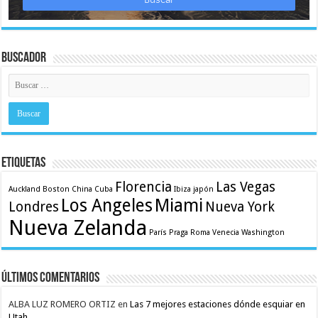
Buscador
Etiquetas
Florencia
Las Vegas
Auckland
Boston
China
Cuba
Ibiza
japón
Los Angeles
Miami
Londres
Nueva York
Nueva Zelanda
París
Praga
Roma
Venecia
Washington
Últimos comentarios
ALBA LUZ ROMERO ORTIZ
en
Las 7 mejores estaciones dónde esquiar en
Utah