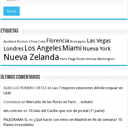
Etiquetas
Florencia
Las Vegas
Auckland
Boston
China
Cuba
Ibiza
japón
Los Angeles
Miami
Londres
Nueva York
Nueva Zelanda
París
Praga
Roma
Venecia
Washington
Últimos comentarios
ALBA LUZ ROMERO ORTIZ
en
Las 7 mejores estaciones dónde esquiar en
Utah
Constanza
en
Mercado de las flores en París… visítalo!
etn.com.mx
en
10 islas del Caribe que son de postal (1ª parte)
PALEORAMA SL
en
¿Qué hacer con niños en Madrid en fin de semana? 10
Planes irresistibles