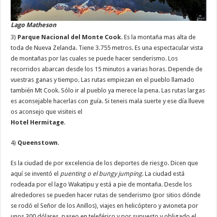
Lago Matheson
3)
Parque Nacional del Monte Cook
. Es la montaña mas alta de
toda de Nueva Zelanda. Tiene 3.755 metros. Es una espectacular vista
de montañas por las cuales se puede hacer senderismo. Los
recorridos abarcan desde los 15 minutos a varias horas. Depende de
vuestras ganas y tiempo. Las rutas empiezan en el pueblo llamado
también Mt Cook. Sólo ir al pueblo ya merece la pena. Las rutas largas
es aconsejable hacerlas con guía. Si teneis mala suerte y ese día llueve
os aconsejo que visiteis el
Hotel Hermitage
.
4)
Queenstown
.
Es la ciudad de por excelencia de los deportes de riesgo. Dicen que
aquí se inventó el
puenting o el bungy jumping
. La ciudad está
rodeada por el lago Wakatipu y está a pie de montaña. Desde los
alrededores se pueden hacer rutas de senderismo (por sitios dónde
se rodó el Señor de los Anillos), viajes en helicóptero y avioneta por
unos 300 dólares, paseo en teleférico y por supuesto y obligado el