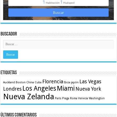
Buscador
Etiquetas
Florencia
Las Vegas
Auckland
Boston
China
Cuba
Ibiza
japón
Los Angeles
Miami
Londres
Nueva York
Nueva Zelanda
París
Praga
Roma
Venecia
Washington
Últimos comentarios