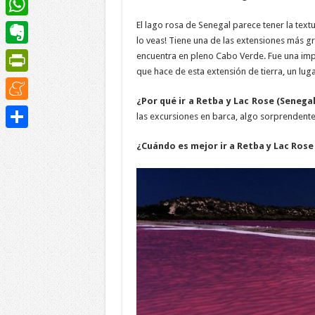
El lago rosa de Senegal parece tener la tex
WhatsApp
lo veas! Tiene una de las extensiones más g
Evernote
encuentra en pleno Cabo Verde. Fue una impo
que hace de esta extensión de tierra, un lug
PrintFriendly
¿Por qué ir a Retba y Lac Rose (Senegal
Meneame
las excursiones en barca, algo sorprendente 
Compartir
¿Cuándo es mejor ir a Retba y Lac Rose