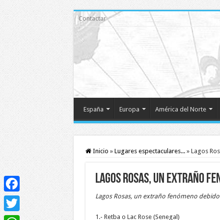
Contactar
España
Europa
América del Norte
Inicio
»
Lugares espectaculares...
»
Lagos Ros
Lagos Rosas, un extraño fe
Lagos Rosas, un extraño fenómeno debido a 
Facebook
1.- Retba o Lac Rose (Senegal)
Twitter