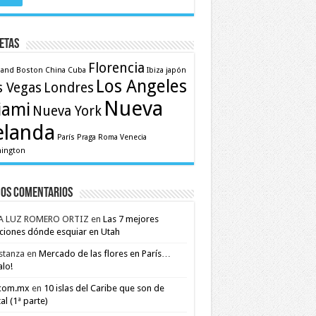
etas
Florencia
land
Boston
China
Cuba
Ibiza
japón
Los Angeles
s Vegas
Londres
Nueva
iami
Nueva York
elanda
París
Praga
Roma
Venecia
ington
mos comentarios
A LUZ ROMERO ORTIZ
en
Las 7 mejores
ciones dónde esquiar en Utah
stanza
en
Mercado de las flores en París…
alo!
.com.mx
en
10 islas del Caribe que son de
al (1ª parte)