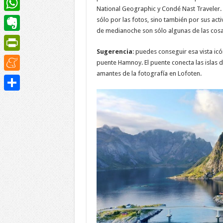
National Geographic y Condé Nast Traveler. 
WhatsApp
sólo por las fotos, sino también por sus activ
de medianoche son sólo algunas de las cos
Evernote
Sugerencia
: puedes conseguir esa vista i
PrintFriendly
puente Hamnoy. El puente conecta las islas 
amantes de la fotografía en Lofoten.
Meneame
Compartir