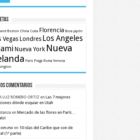
etas
Florencia
land
Boston
China
Cuba
Ibiza
japón
Los Angeles
s Vegas
Londres
Nueva
iami
Nueva York
elanda
París
Praga
Roma
Venecia
ington
mos comentarios
A LUZ ROMERO ORTIZ
en
Las 7 mejores
ciones dónde esquiar en Utah
stanza
en
Mercado de las flores en París…
alo!
.com.mx
en
10 islas del Caribe que son de
al (1ª parte)