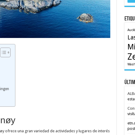
Etiqu
Auck
La
M
Z
Wash
Últi
ringen
ALB
esta
Con
visít
mnøy
etn
post
 ofrece una gran variedad de actividades y lugares de interés