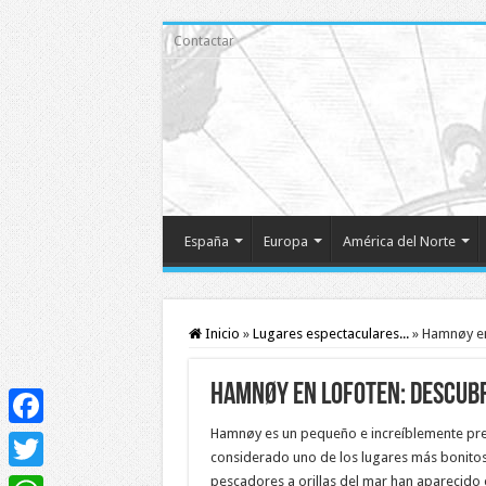
Contactar
España
Europa
América del Norte
Inicio
»
Lugares espectaculares...
»
Hamnøy en
Hamnøy en Lofoten: Descubr
Hamnøy es un pequeño e increíblemente prec
Facebook
considerado uno de los lugares más bonitos 
pescadores a orillas del mar han aparecido e
Twitter