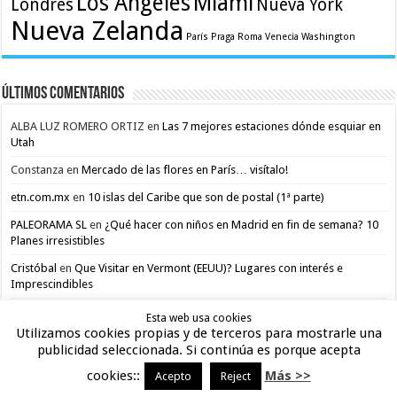
Los Angeles
Miami
Londres
Nueva York
Nueva Zelanda
París
Praga
Roma
Venecia
Washington
Últimos comentarios
ALBA LUZ ROMERO ORTIZ
en
Las 7 mejores estaciones dónde esquiar en
Utah
Constanza
en
Mercado de las flores en París… visítalo!
etn.com.mx
en
10 islas del Caribe que son de postal (1ª parte)
PALEORAMA SL
en
¿Qué hacer con niños en Madrid en fin de semana? 10
Planes irresistibles
Cristóbal
en
Que Visitar en Vermont (EEUU)? Lugares con interés e
Imprescindibles
Esta web usa cookies
Utilizamos cookies propias y de terceros para mostrarle una
publicidad seleccionada. Si continúa es porque acepta
cookies::
Más >>
Acepto
Reject
Cookies