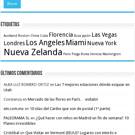
Etiquetas
Florencia
Las Vegas
Auckland
Boston
China
Cuba
Ibiza
japón
Los Angeles
Miami
Londres
Nueva York
Nueva Zelanda
París
Praga
Roma
Venecia
Washington
Últimos comentarios
ALBA LUZ ROMERO ORTIZ
en
Las 7 mejores estaciones dónde esquiar en
Utah
Constanza
en
Mercado de las flores en París… visítalo!
etn.com.mx
en
10 islas del Caribe que son de postal (1ª parte)
PALEORAMA SL
en
¿Qué hacer con niños en Madrid en fin de semana? 10
Planes irresistibles
Cristóbal
en
Que Visitar en Vermont (EEUU)? Lugares con interés e