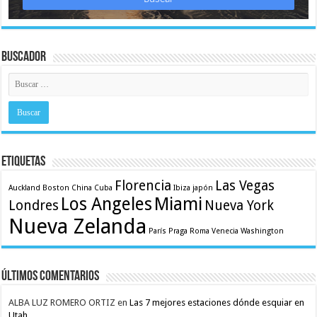
Buscador
Etiquetas
Florencia
Las Vegas
Auckland
Boston
China
Cuba
Ibiza
japón
Los Angeles
Miami
Londres
Nueva York
Nueva Zelanda
París
Praga
Roma
Venecia
Washington
Últimos comentarios
ALBA LUZ ROMERO ORTIZ
en
Las 7 mejores estaciones dónde esquiar en
Utah