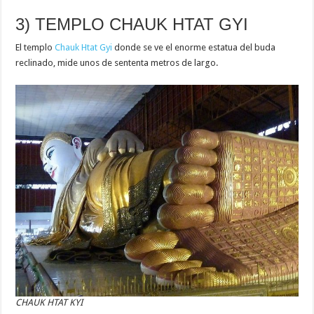
3) TEMPLO CHAUK HTAT GYI
El templo
Chauk Htat Gyi
donde se ve el enorme estatua del buda
reclinado, mide unos de sententa metros de largo.
CHAUK HTAT KYI