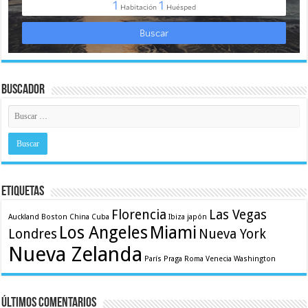
Buscador
Etiquetas
Florencia
Las Vegas
Auckland
Boston
China
Cuba
Ibiza
japón
Los Angeles
Miami
Londres
Nueva York
Nueva Zelanda
París
Praga
Roma
Venecia
Washington
Últimos comentarios