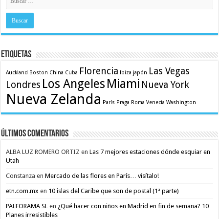
Etiquetas
Florencia
Las Vegas
Auckland
Boston
China
Cuba
Ibiza
japón
Los Angeles
Miami
Londres
Nueva York
Nueva Zelanda
París
Praga
Roma
Venecia
Washington
Últimos comentarios
ALBA LUZ ROMERO ORTIZ
en
Las 7 mejores estaciones dónde esquiar en
Utah
Constanza
en
Mercado de las flores en París… visítalo!
etn.com.mx
en
10 islas del Caribe que son de postal (1ª parte)
PALEORAMA SL
en
¿Qué hacer con niños en Madrid en fin de semana? 10
Planes irresistibles