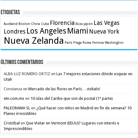
Etiquetas
Florencia
Las Vegas
Auckland
Boston
China
Cuba
Ibiza
japón
Los Angeles
Miami
Londres
Nueva York
Nueva Zelanda
París
Praga
Roma
Venecia
Washington
Últimos comentarios
ALBA LUZ ROMERO ORTIZ
en
Las 7 mejores estaciones dónde esquiar en
Utah
Constanza
en
Mercado de las flores en París… visítalo!
etn.com.mx
en
10 islas del Caribe que son de postal (1ª parte)
PALEORAMA SL
en
¿Qué hacer con niños en Madrid en fin de semana? 10
Planes irresistibles
Cristóbal
en
Que Visitar en Vermont (EEUU)? Lugares con interés e
Imprescindibles