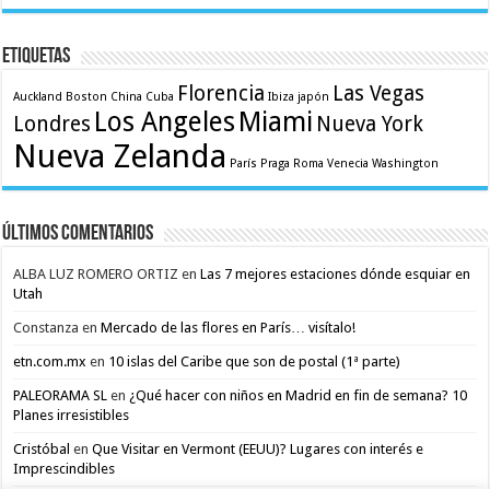
Etiquetas
Florencia
Las Vegas
Auckland
Boston
China
Cuba
Ibiza
japón
Los Angeles
Miami
Londres
Nueva York
Nueva Zelanda
París
Praga
Roma
Venecia
Washington
Últimos comentarios
ALBA LUZ ROMERO ORTIZ
en
Las 7 mejores estaciones dónde esquiar en
Utah
Constanza
en
Mercado de las flores en París… visítalo!
etn.com.mx
en
10 islas del Caribe que son de postal (1ª parte)
PALEORAMA SL
en
¿Qué hacer con niños en Madrid en fin de semana? 10
Planes irresistibles
Cristóbal
en
Que Visitar en Vermont (EEUU)? Lugares con interés e
Imprescindibles