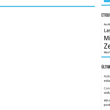
Etiqu
Auck
La
M
Z
Wash
Últi
ALB
esta
Con
visít
etn
post