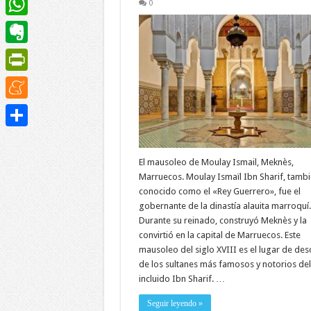
0
WhatsApp
Evernote
PrintFriendly
Meneame
Compartir
El mausoleo de Moulay Ismail, Meknès,
Marruecos. Moulay Ismaïl Ibn Sharif, tamb
conocido como el «Rey Guerrero», fue el
gobernante de la dinastía alauita marroquí.
Durante su reinado, construyó Meknès y la
convirtió en la capital de Marruecos. Este
mausoleo del siglo XVIII es el lugar de de
de los sultanes más famosos y notorios del
incluido Ibn Sharif. …
Seguir leyendo »