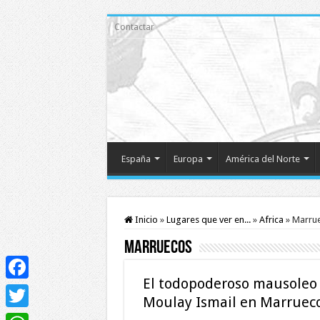
Contactar
España
Europa
América del Norte
Inicio
»
Lugares que ver en...
»
Africa
»
Marru
Marruecos
El todopoderoso mausoleo
Facebook
Moulay Ismail en Marruec
Twitter