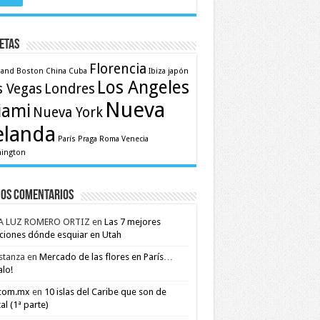
etas
Florencia
land
Boston
China
Cuba
Ibiza
japón
Los Angeles
s Vegas
Londres
Nueva
iami
Nueva York
elanda
París
Praga
Roma
Venecia
ington
mos comentarios
A LUZ ROMERO ORTIZ
en
Las 7 mejores
ciones dónde esquiar en Utah
stanza
en
Mercado de las flores en París…
alo!
.com.mx
en
10 islas del Caribe que son de
al (1ª parte)