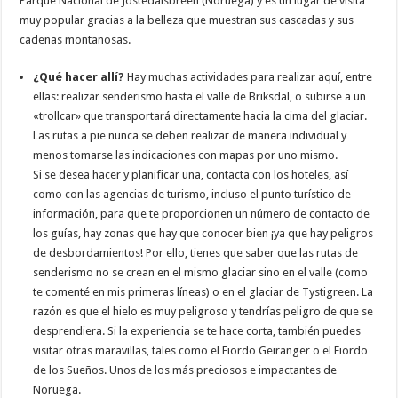
Parque Nacional de Jostedalsbreen (Noruega) y es un lugar de visita
muy popular gracias a la belleza que muestran sus cascadas y sus
cadenas montañosas.
¿Qué hacer allí?
Hay muchas actividades para realizar aquí, entre
ellas: realizar senderismo hasta el valle de Briksdal, o subirse a un
«trollcar» que transportará directamente hacia la cima del glaciar.
Las rutas a pie nunca se deben realizar de manera individual y
menos tomarse las indicaciones con mapas por uno mismo.
Si se desea hacer y planificar una, contacta con los hoteles, así
como con las agencias de turismo, incluso el punto turístico de
información, para que te proporcionen un número de contacto de
los guías, hay zonas que hay que conocer bien ¡ya que hay peligros
de desbordamientos! Por ello, tienes que saber que las rutas de
senderismo no se crean en el mismo glaciar sino en el valle (como
te comenté en mis primeras líneas) o en el glaciar de Tystigreen. La
razón es que el hielo es muy peligroso y tendrías peligro de que se
desprendiera. Si la experiencia se te hace corta, también puedes
visitar otras maravillas, tales como el Fiordo Geiranger o el Fiordo
de los Sueños. Unos de los más preciosos e impactantes de
Noruega.