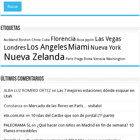
Etiquetas
Florencia
Las Vegas
Auckland
Boston
China
Cuba
Ibiza
japón
Los Angeles
Miami
Londres
Nueva York
Nueva Zelanda
París
Praga
Roma
Venecia
Washington
Últimos comentarios
ALBA LUZ ROMERO ORTIZ
en
Las 7 mejores estaciones dónde esquiar en
Utah
Constanza
en
Mercado de las flores en París… visítalo!
etn.com.mx
en
10 islas del Caribe que son de postal (1ª parte)
PALEORAMA SL
en
¿Qué hacer con niños en Madrid en fin de semana? 10
Planes irresistibles