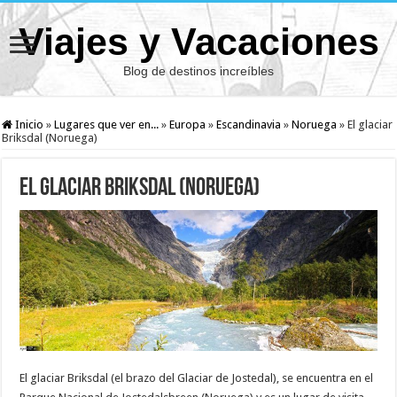
Viajes y Vacaciones
Blog de destinos increíbles
Inicio
»
Lugares que ver en...
»
Europa
»
Escandinavia
»
Noruega
»
El glaciar
Briksdal (Noruega)
El glaciar Briksdal (Noruega)
El glaciar Briksdal (el brazo del Glaciar de Jostedal), se encuentra en el