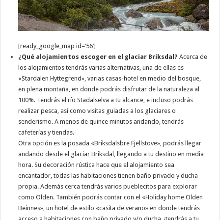
[ready_google_map id=’56’]
¿Qué alojamientos escoger en el glaciar Briksdal?
Acerca de
los alojamientos tendrás varias alternativas, una de ellas es
«Stardalen Hyttegrend», varias casas-hotel en medio del bosque,
en plena montaña, en donde podrás disfrutar de la naturaleza al
100%. Tendrás el río Stadalselva a tu alcance, e incluso podrás
realizar pesca, así como visitas guiadas a los glaciares o
senderismo. A menos de quince minutos andando, tendrás
cafeterías y tiendas.
Otra opción es la posada «Briksdalsbre Fjellstove», podrás llegar
andando desde el glaciar Briksdal, llegando a tu destino en media
hora. Su decoración rústica hace que el alojamiento sea
encantador, todas las habitaciones tienen baño privado y ducha
propia. Además cerca tendrás varios pueblecitos para explorar
como Olden. También podrás contar con el «Holiday home Olden
Beinnes», un hotel de estilo «casita de verano» en donde tendrás
acceso a habitaciones con baño privado y/o ducha, ¡tendrás a tu