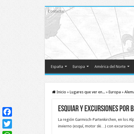
Contactar
España
Europa
América del Norte
Inicio
»
Lugares que ver en...
»
Europa
»
Alem
Esquiar y excursiones por 
La región Garmisch-Partenkirchen, en los Al
Facebook
invierno (esquí, motor ski…) con excursiones
Twitter