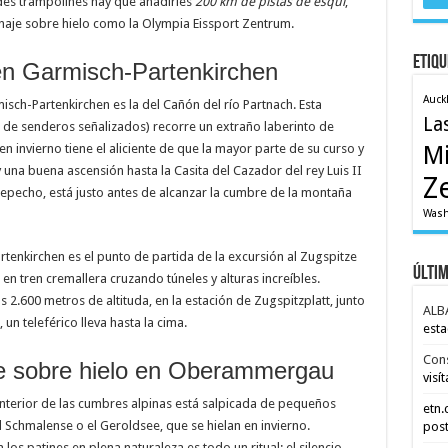
ndes trampolines hay que añadirles
200 km de pistas de esquí
,
naje sobre hielo como la Olympia Eissport Zentrum.
Etiqu
en Garmisch-Partenkirchen
Auck
sch-Partenkirchen es la del Cañón del río Partnach. Esta
La
 de senderos señalizados) recorre un extraño laberinto de
en invierno tiene el aliciente de que la mayor parte de su curso y
M
 una buena ascensión hasta la Casita del Cazador del rey Luis II
Z
repecho, está justo antes de alcanzar la cumbre de la montaña
Wash
tenkirchen es el punto de partida de la excursión al Zugspitze
Últi
 en tren cremallera cruzando túneles y alturas increíbles.
 2.600 metros de altituda, en la estación de Zugspitzplatt, junto
ALB
, un teleférico lleva hasta la cima.
esta
Con
je sobre hielo en Oberammergau
visít
interior de las cumbres alpinas está salpicada de pequeños
etn
 Schmalense o el Geroldsee, que se hielan en invierno.
post
 los patines en plena naturaleza es todo un ritual: el silencio