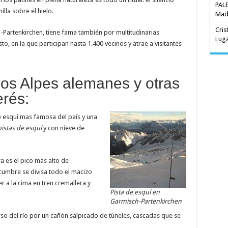
PAL
lla sobre el hielo.
Madr
Cris
artenkirchen, tiene fama también por multitudinarias
Luga
to, en la que participan hasta 1.400 vecinos y atrae a visitantes
os Alpes alemanes y otras
erés:
de esquí mas famosa del país y una
istas de esquí
y con nieve de
a es el pico mas alto de
cumbre se divisa todo el macizo
r a la cima en tren cremallera y
Pista de esquí en
Garmisch-Partenkirchen
urso del río por un cañón salpicado de túneles, cascadas que se