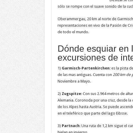
sólo se rompe con el suave sonido de la cuchi
Oberammergau, 20 km al norte de Garmisch-P
representaciones en vivo de la Pasión de Cris
de todo el mundo.
Dónde esquiar en l
excursiones de int
1)
Garmisch-Partenkirchen
: es la pista 
de las mas antiguas. Cuenta con
200 km de p
Noviembre a Mayo.
2)
Zugspitze
: Con sus 2.964 metros de altur
Alemania. Coronoda por una cruz, desde la 
de los Alpes hasta Austria. Se puede ascende
en el teleférico que parte del lago Eibsse.
3)
Partnach
: Una ruta de 1,2 km sigue el c
hielan en invierno.