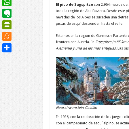
El pico de Zugspitze
con 2.964 metros de a
WhatsApp
toda la región de Alta Baviera. Desde este 
nevadas de los Alpes se suceden una detrás d
Evernote
pistas de esquí descienden hasta el valle.
PrintFriendly
Estamos en la región de Garmisch-Partenkirc
frontera con Austria. En
Zugspitze (a 85 km 
Meneame
Alemania y una de las mas antiguas
. Las pi
Compartir
Neuschwanstein-Castillo
En 1936, con la celebración de los juegos ol
con el campeonato de esquí alpino, se actu