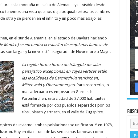
ltura es la montaña mas alta de Alemania y es visible desde
pico tenemos una vista que nos deja boquiabiertos: las cumbres
e otra y se pierden en el infinito y un poco mas abajo las
hen, en el sur de Alemania, en el estado de Baviera haciendo
de Munich) se encuentra la estación de esquí mas famosa de
stas son largas y la nieve está asegurada de Noviembre a Mayo.
La región forma forma un triángulo de valor
paisajístico excepcional, en cuyos vértices están
las localidades de Garmisch-Partenkirchen,
Mittenwald y Oberammergau
. Para recorrerlo, lo
mas adecuado es empezar en Garmisch-
Partenkirchen. Esta ciudad de 27.000 habitantes
está formada por dos pueblos separados por los
Busc
ríos Loisach y artnach, en el valle de Zugspitze.
ímpicos de invierno, ambas poblaciones se unificaron. Y en 1978,
alizaron. Hoy en día es una de las sedes mas famosas como