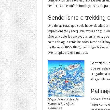
competición de saltos esquí. A los tres gra
senderos de esquí de fondo y pistas de pati
Senderismo o trekking 
Una de las rutas que suele hacer desde Garmi
impresionante y asequible excursión (1,2 km
túneles y galerías excavadas en la roca, que 
saltos de agua están helados. Desde allí, hay
de Baviera (1864-1886); casi colgada de un 
Dreitorspitze (2.633 metros).
Garmnisch-Par
que se realiza
LLegados a los
al lago Eibsee
Patina
Toda el área 
Mapa de las pistas de
esquí en los Alpes
lagos como el
alemanes
Deslizarse con