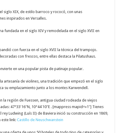
del siglo XIX, de estilo barroco y rococó, con unas
nes inspirados en Versalles.
ina fundada en el siglo XIV y remodelada en el siglo XVII en
pandió con fuerza en el siglo XVII la técnica del trampojo.
coradas con frescos, entre ellas destaca la Pilatushaus.
convierte en una popular pista de patinaje popular.
la artesanía de violines, una tradición que empezó en el siglo
ca su emplazamiento junto a los montes Karwendell.
en la región de Fuessen, antigua ciudad rodeada de viejos
nadas: 47°33′16″N, 10°44′10″E . [mappress mapid=»1″] Tienes
 rey Ludwing (Luís II) de Baviera inició su construcción en 1869,
este link:
Castillo de Neuschwanstein
ay una oferta de unos 50 hoteles de todo tipo de categorías y