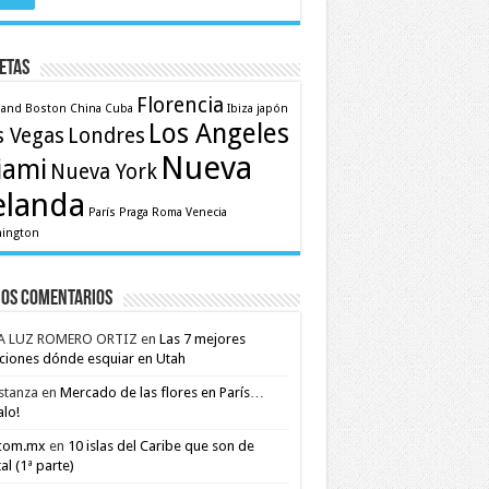
etas
Florencia
land
Boston
China
Cuba
Ibiza
japón
Los Angeles
s Vegas
Londres
Nueva
iami
Nueva York
elanda
París
Praga
Roma
Venecia
ington
mos comentarios
A LUZ ROMERO ORTIZ
en
Las 7 mejores
ciones dónde esquiar en Utah
stanza
en
Mercado de las flores en París…
alo!
.com.mx
en
10 islas del Caribe que son de
al (1ª parte)