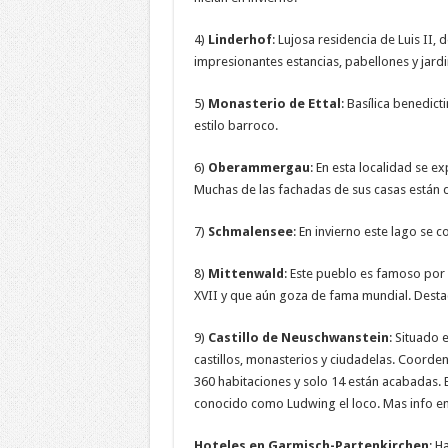
4)
Linderhof
: Lujosa residencia de Luis II, 
impresionantes estancias, pabellones y jardi
5)
Monasterio de Ettal
: Basílica benedict
estilo barroco.
6)
Oberammergau
: En esta localidad se ex
Muchas de las fachadas de sus casas están de
7)
Schmalensee
: En invierno este lago se 
8)
Mittenwald
: Este pueblo es famoso por 
XVII y que aún goza de fama mundial. Desta
9)
Castillo de Neuschwanstein
: Situado 
castillos, monasterios y ciudadelas. Coorde
360 habitaciones y solo 14 están acabadas. El
conocido como Ludwing el loco. Mas info en 
Hoteles en Garmisch-Partenkirchen
: H