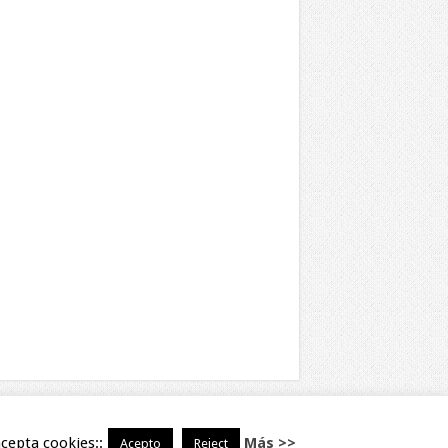
cepta cookies::
Más >>
Acepto
Reject