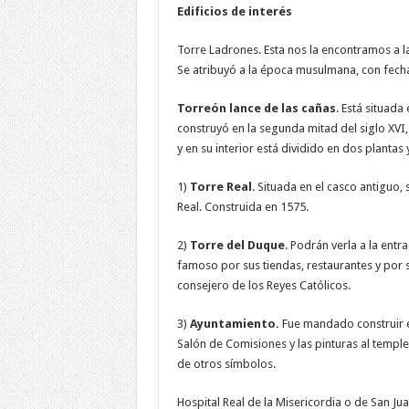
Edificios de interés
Torre Ladrones. Esta nos la encontramos a l
Se atribuyó a la época musulmana, con fech
Torreón lance de las cañas
. Está situad
construyó en la segunda mitad del siglo XVI,
y en su interior está dividido en dos plantas
1)
Torre Real
. Situada en el casco antiguo,
Real. Construida en 1575.
2)
Torre del Duque
. Podrán verla a la entr
famoso por sus tiendas, restaurantes y por
consejero de los Reyes Católicos.
3)
Ayuntamiento.
Fue mandado construir e
Salón de Comisiones y las pinturas al temple
de otros símbolos.
Hospital Real de la Misericordia o de San Jua