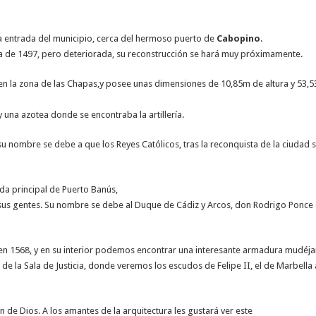
a entrada del municipio, cerca del hermoso puerto de
Cabopino
.
a de 1497, pero deteriorada, su reconstrucción se hará muy próximamente.
a en la zona de las Chapas,y posee unas dimensiones de 10,85m de altura y 53
 y una azotea donde se encontraba la artillería.
 su nombre se debe a que los Reyes Católicos, tras la reconquista de la ciudad 
ada principal de Puerto Banús,
 sus gentes. Su nombre se debe al Duque de Cádiz y Arcos, don Rodrigo Ponce 
n 1568, y en su interior podemos encontrar una interesante armadura mudéja
 de la Sala de Justicia, donde veremos los escudos de Felipe II, el de Marbell
n de Dios. A los amantes de la arquitectura les gustará ver este