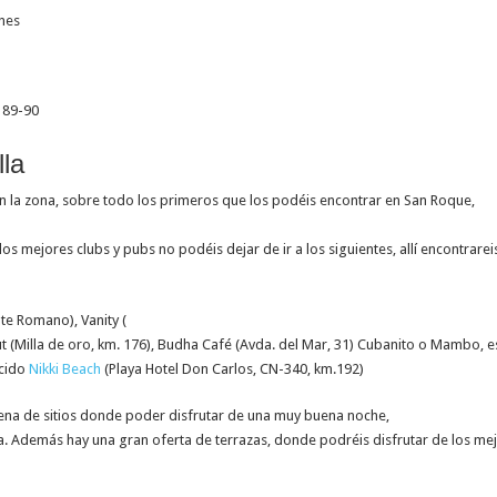
nes
 89-90
la
n la zona, sobre todo los primeros que los podéis encontrar en San Roque,
los mejores clubs y pubs no podéis dejar de ir a los siguientes, allí encontrareis
nte Romano), Vanity (
ut (Milla de oro, km. 176), Budha Café (Avda. del Mar, 31) Cubanito o Mambo, e
ocido
Nikki Beach
(Playa Hotel Don Carlos, CN-340, km.192)
lena de sitios donde poder disfrutar de una muy buena noche,
. Además hay una gran oferta de terrazas, donde podréis disfrutar de los me