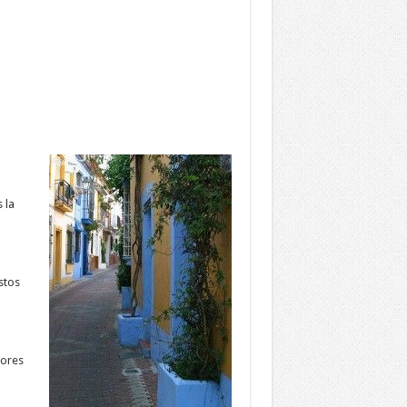
 la
stos
jores