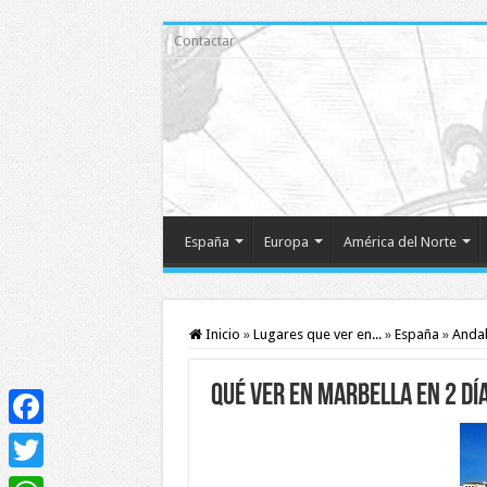
Contactar
España
Europa
América del Norte
Inicio
»
Lugares que ver en...
»
España
»
Andal
Qué ver en Marbella en 2 dí
Facebook
Twitter