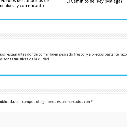
 Pueblos desconocidos de
El Caminito del Rey (Málaga)
ndalucía y con encanto
rios restaurantes donde comer buen pescado fresco, y a precios bastante razon
as zonas turísticas de la ciudad.
ublicada.
Los campos obligatorios están marcados con
*