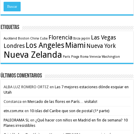
Etiquetas
Florencia
Las Vegas
Auckland
Boston
China
Cuba
Ibiza
japón
Los Angeles
Miami
Londres
Nueva York
Nueva Zelanda
París
Praga
Roma
Venecia
Washington
Últimos comentarios
ALBA LUZ ROMERO ORTIZ
en
Las 7 mejores estaciones dónde esquiar en
Utah
Constanza
en
Mercado de las flores en París… visítalo!
etn.com.mx
en
10 islas del Caribe que son de postal (1ª parte)
PALEORAMA SL
en
¿Qué hacer con niños en Madrid en fin de semana? 10
Planes irresistibles