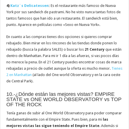
4)
Katz´s Delicatessen
:
Es el restaurante más famoso de Nueva
York por sus sandwich de pastrami. No he visto nunca tantas fotos de
tantos famosos que han ido a un restaurante. El sandwich está bien,
punto. Aparece en películas como «Sexo en Nueva York».
En cuanto a las compras tienes dos opciones si quieres comprar
rebajado. Bien mirar en los rincones de las tiendas donde ponen lo
rebajado (busca la palabra SALES) o buscar los
21 Century
que están
dentro de Manhattan. Para mi ir 1 día a las afueras, si vas pocos días
no merece la pena. En el 21 Century puedes encontrar cosas de marca
rebajadas a precio de outlet aunque la oferta es mucho menor.
Tienes
2 en Manhattan
(al lado del One world Observatory y en la cara oeste
de Central Park).
10.-¿Dónde están las mejores vistas? EMPIRE
STATE vs ONE WORLD OBSERVATORY vs TOP
OF THE ROCK
Tenía ganas de subir al One World Observatory para poder comparar
fundamentalmente con el Empire State. Pues bien, para mi
las
mejores vistas las sigue teniendo el Empire State
. Además si