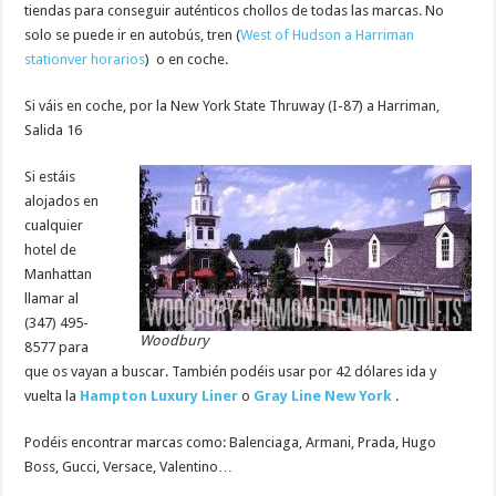
tiendas para conseguir auténticos chollos de todas las marcas. No
solo se puede ir en autobús, tren (
West of Hudson a Harriman
stationver horarios
) o en coche.
Si váis en coche, por la New York State Thruway (I-87) a Harriman,
Salida 16
Si estáis
alojados en
cualquier
hotel de
Manhattan
llamar al
(347) 495-
Woodbury
8577 para
que os vayan a buscar. También podéis usar por 42 dólares ida y
vuelta la
Hampton Luxury Liner
o
Gray Line New York
.
Podéis encontrar marcas como: Balenciaga, Armani, Prada, Hugo
Boss, Gucci, Versace, Valentino…