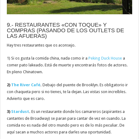
9.- RESTAURANTES «CON TOQUE» Y
COMPRAS (PASANDO DE LOS OUTLETS DE
LAS AFUERAS)
Hay tres restaurantes que os aconsejo.
1) Si os gusta la comida china, nada como ir a
Peking Duck House
a
comer pato lakeado. Está de muerte y encontrarás fotos de actores.
En pleno Chinatown.
2)
The River Café
.
Debajo del puente de Brooklyn. Es obligatorio ir
con chaqueta pero si no tienes, te la dejan. Las vistas son increíbles.
Advierto que es caro.
3)
Stardust
.
Es un restaurante donde los camareros (aspirantes a
cantantes de Broadway) se paran para cantar de vez en cuando. La
comida no es nada del otro mundo pero es de lo más peculiar. De
aquí sacan a muchos actores para darles una oportunidad.